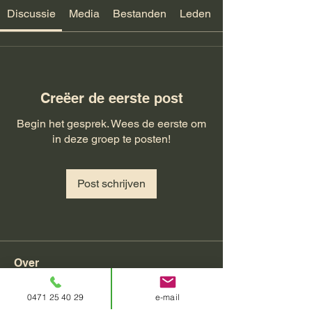
Discussie
Media
Bestanden
Leden
Creëer de eerste post
Begin het gesprek. Wees de eerste om
in deze groep te posten!
Post schrijven
Over
Welcome to the group! You can connect
with other members, ge
...
0471 25 40 29
e-mail
Meer lezen